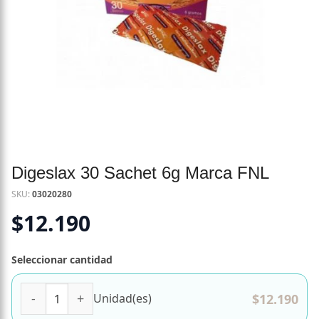
Digeslax 30 Sachet 6g Marca FNL
SKU:
03020280
$
12.190
Seleccionar cantidad
Digeslax 30 Sachet 6g Marca FNL cantidad
$
12.190
Unidad(es)