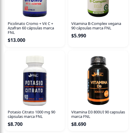
endulzados con stevia.
Uso recomendado:
Disolver un sobre en un vaso de agua
(200 ml) al día.
Picolinato Cromo + Vit C +
Vitamina B-Complex vegana
Azafran 60 cápsulas marca
90 cápsulas marca FNL
Presentación:
30 sobres de 6 g.
FNL
$
5.990
$
13.000
Cuida tu salud digestiva de manera natural con Digeslax
FNL.
Potasio Citrato 1000 mg 90
Vitamina D3 800UI 90 capsulas
cápsulas marca FNL
marca FNL
$
8.700
$
8.690