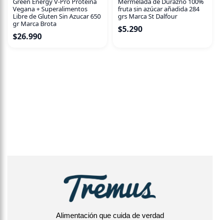
Green Energy V-Pro Proteina
Mermelada de Durazno 100%
Vegana + Superalimentos
fruta sin azúcar añadida 284
amonio y carbonato ácido de sodio), sal, emulgente
Libre de Gluten Sin Azucar 650
grs Marca St Dalfour
(lecitina de soja), aroma. Puede contener trazas de frutos
gr Marca Brota
$
5.290
secos.
$
26.990
Alimentación que cuida de verdad