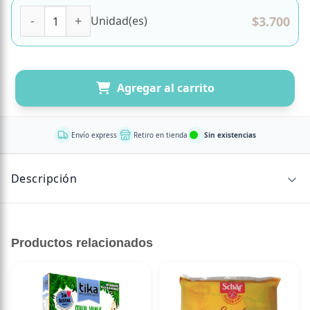
Galletas Choco Ring Leche Zero sin Azucar Añadida 150 gr
$
3.700
Unidad(es)
Agregar al carrito
Envío express
Retiro en tienda
Sin existencias
Descripción
CONTENIDO NETO
Productos relacionados
150 grTantos sabores y formas como gustos, la galleta
Choco ring leche ZERO está elaborada con aceite de
girasol alto oleico y ZERO azúcares añadidos.
Sin azúcares añadidos: El azúcar presente en estas