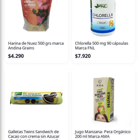
una buena fuente de fibra por porción, todo con solo 2,1 g
de carbohidratos. Perfectas para quienes siguen una dieta
baja en carbohidratos, estas galletas son ideales para
disfrutar en cualquier momento del día, sin sentirte
culpable.
Es el snack perfecto que satisface tus antojos mientras
Harina de Nuez 500 grs marca
Chlorella 500 mg 90 cápsulas
cuidas tu bienestar.
Andina Grains
Marca FNL
$
4.290
$
7.920
¡Prueba la combinación perfecta de gusto y salud!
Galletas Twins Sandwich de
Jugo Manzana- Pera Orgánico
Cacao con crema sin Azucar
200 ml Marca AMA