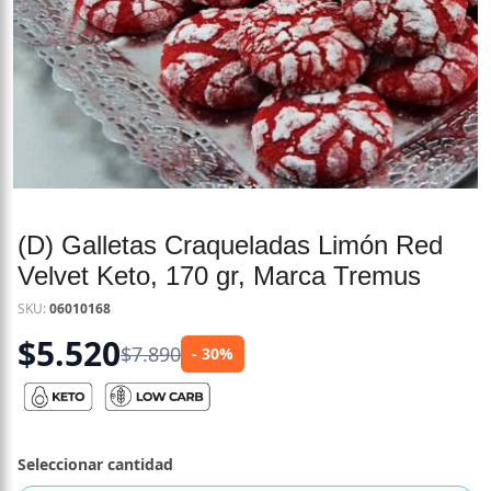
(D) Galletas Craqueladas Limón Red
Velvet Keto, 170 gr, Marca Tremus
SKU:
06010168
$
5.520
$
7.890
- 30%
Seleccionar cantidad