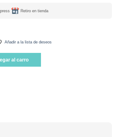
press
Retiro en tienda
Añadir a la lista de deseos
s 100% Vegetal 3 unidades 150g Marca No Vives de Ensalada ca
egar al carro