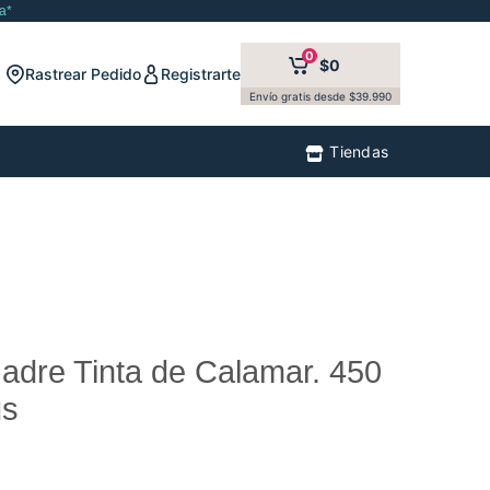
a*
0
$0
Rastrear Pedido
Registrarte
Envío gratis desde $39.990
Tiendas
dre Tinta de Calamar. 450
us