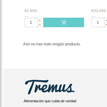
$
2.990
$
32.290
▲
▼
Aún no has visto ningún producto.
Alimentación que cuida de verdad