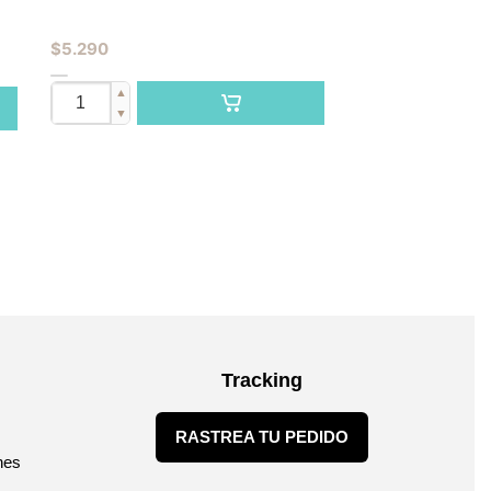
$
5.290
▲
▼
Tracking
RASTREA TU PEDIDO
nes