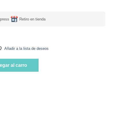
press
Retiro en tienda
Añadir a la lista de deseos
alamar. 450 gr. Marca Tremus cantidad
egar al carro