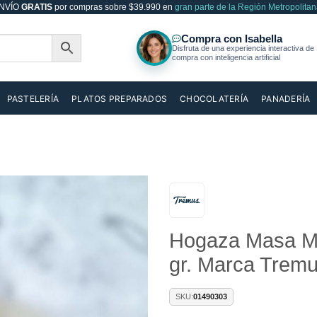
NVÍO
GRATIS
por compras sobre $39.990 en
gran parte de la Región Metropolitan
PASTELERÍA
PLATOS PREPARADOS
CHOCOLATERÍA
PANADERÍA
Añadir
Hogaza Masa Ma
a la
lista de
gr. Marca Trem
deseos
SKU:
01490303