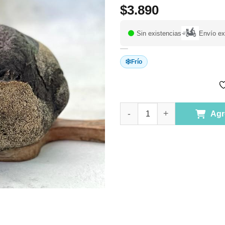
$
3.890
Sin existencias
Envío ex
Frío
Hogaza Masa Madre Tinta de C
Agr