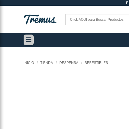
E
Saltar
al
contenido
INICIO
/
TIENDA
/
DESPENSA
/
BEBESTIBLES