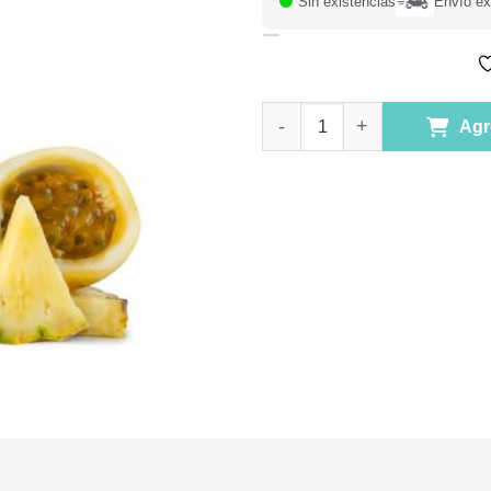
Sin existencias
Envío ex
Jugo Tetrapak 200 ml Maracuya
Agr