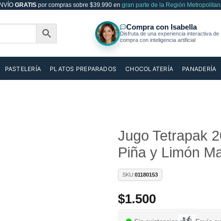
NVÍO
GRATIS
por compras sobre $39.990 en
gran parte de la Región Metropolitan
PASTELERÍA
PLATOS PREPARADOS
CHOCOLATERÍA
PANADERÍA
Jugo Tetrapak 2
Piña y Limón Ma
Añadir
a la
lista de
SKU:
01180153
deseos
$
1.500