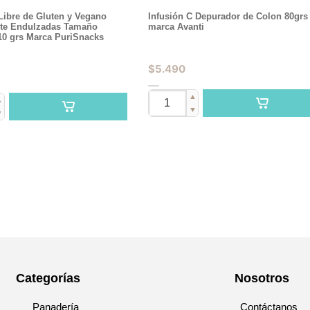
Libre de Gluten y Vegano
Infusión C Depurador de Colon 80grs
te Endulzadas Tamaño
marca Avanti
10 grs Marca PuriSnacks
$
5.490
▲
▲
▼
▼
Categorías
Nosotros
Panadería
Contáctanos