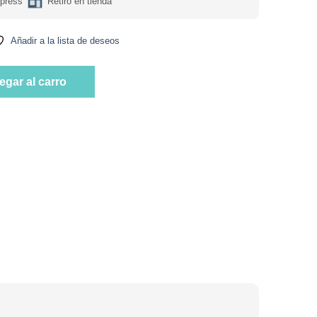
press
Retiro en tienda
Añadir a la lista de deseos
. Naranja. Piña y Limón Marca Bless cantidad
egar al carro