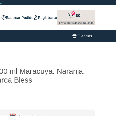
a*
0
$0
Rastrear Pedido
Registrarte
Envío gratis desde $39.990
Tiendas
00 ml Maracuya. Naranja.
rca Bless