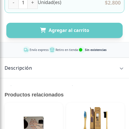
$
2.800
Unidad(es)
Agregar al carrito
Envío express
Retiro en tienda
Sin existencias
Descripción
Fórmula de limpieza y desinfección biodegradable,
desarrollada con Nanotecnología a partir de ingredientes
Productos relacionados
naturales