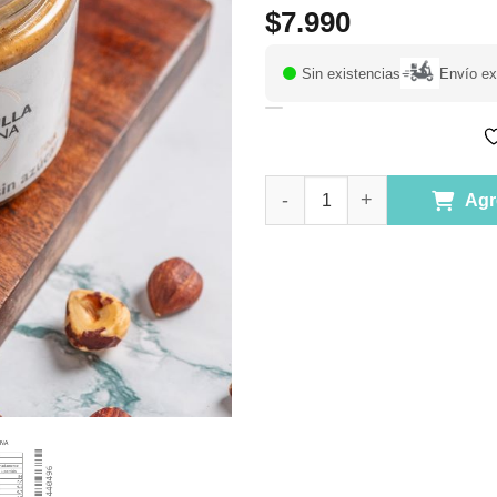
$
7.990
Sin existencias
Envío ex
(R) Mantequilla de Avellana. G
Agr