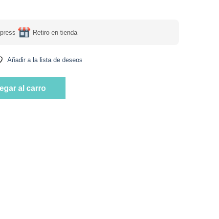
press
Retiro en tienda
Añadir a la lista de deseos
ourmet. Sin Azúcar. 170 gr. Marca Tremus cantidad
egar al carro