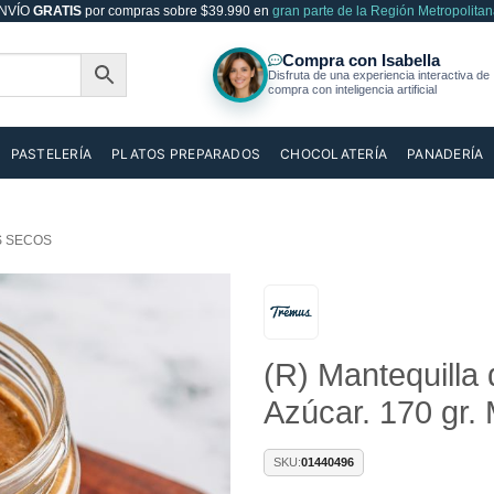
NVÍO
GRATIS
por compras sobre $39.990 en
gran parte de la Región Metropolitan
PASTELERÍA
PLATOS PREPARADOS
CHOCOLATERÍA
PANADERÍA
S SECOS
Añadir
(R) Mantequilla
a la
lista de
Azúcar. 170 gr.
deseos
SKU:
01440496