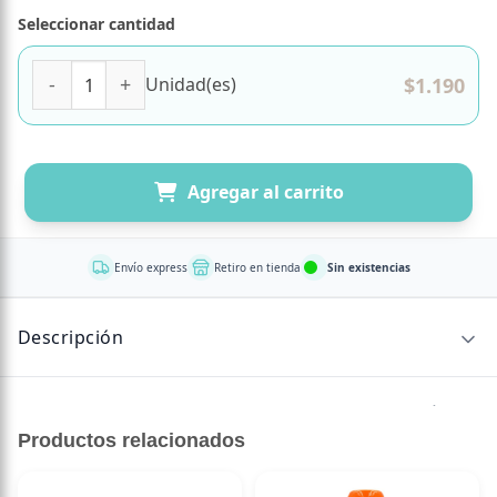
Seleccionar cantidad
(D) Medialuna de Chocolate. sin Azúcar. Marca Tremus can
$
1.190
Unidad(es)
Agregar al carrito
Envío express
Retiro en tienda
Sin existencias
Descripción
Deliciosa y suave, nuestra media luna de cacao sin azúcar
es el acompañamiento perfecto para cualquier momento
Productos relacionados
del día.