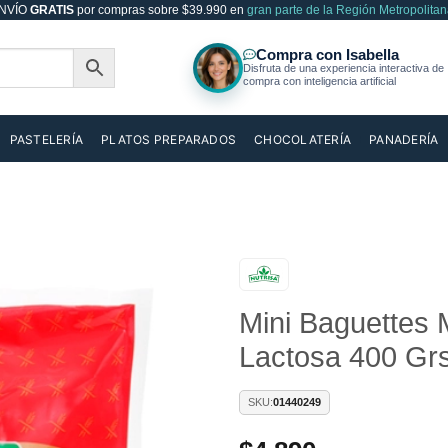
NVÍO
GRATIS
por compras sobre $39.990 en
gran parte de la Región Metropolitan
PASTELERÍA
PLATOS PREPARADOS
CHOCOLATERÍA
PANADERÍA
Mini Baguettes 
Añadir
a la
Lactosa 400 Grs
lista de
deseos
SKU:
01440249