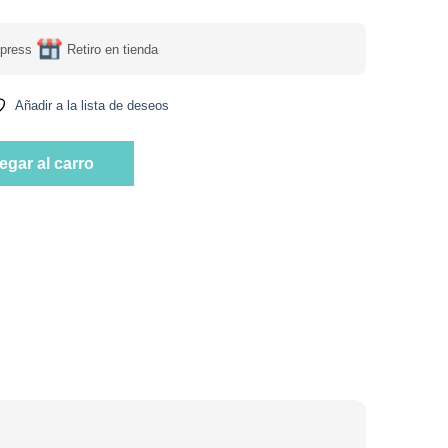
press
Retiro en tienda
Añadir a la lista de deseos
 Gluten Sin Lactosa 400 Grs Marca Nutrisa cantidad
egar al carro