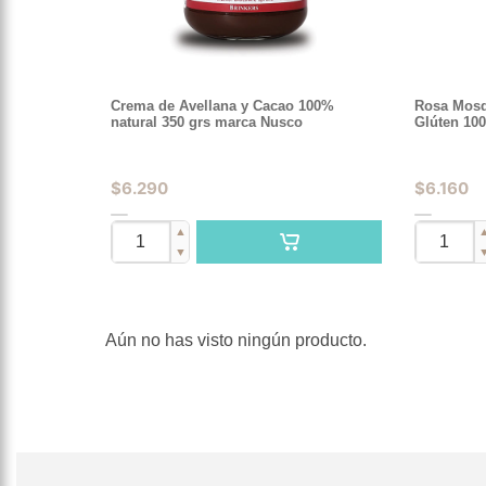
Crema de Avellana y Cacao 100%
Rosa Mosq
natural 350 grs marca Nusco
Glúten 100
$
6.290
$
6.160
▲
▼
Aún no has visto ningún producto.