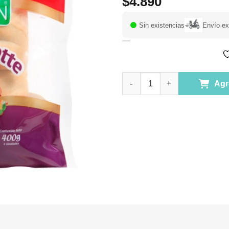
$
4.890
Sin existencias
Envío ex
Mini Baguettes Masa Madre Sin
Agr