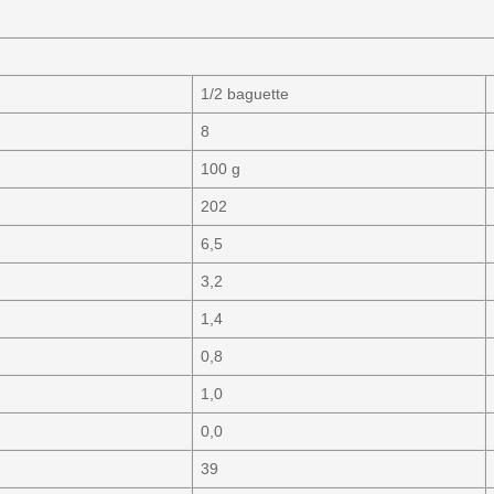
1/2 baguette
8
100 g
202
6,5
3,2
1,4
0,8
1,0
0,0
39