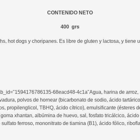
CONTENIDO NETO
400 grs
s, hot dogs y choripanes. Es libre de gluten y lactosa, y tiene 
l" tab_id="1594176786135-68eacd48-4c1a"Agua, harina de arroz,
adura, polvos de hornear (bicarbonato de sodio, ácido tartárico
s, propilenglicol, TBHQ, ácido cítrico), emulsificante (ésteres 
 goma xhantan, albúmina de huevo, sal, fosfato tricálcico, ácido
, sulfato ferroso, mononitrato de tiamina (B1), ácido fólico, ribof