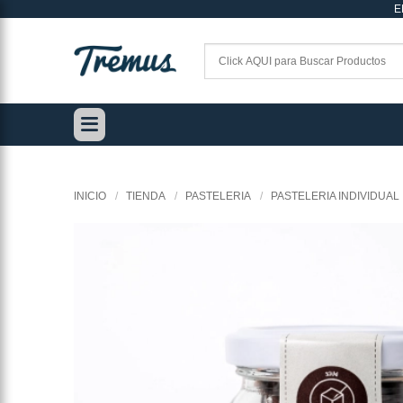
E
Saltar
al
contenido
INICIO
/
TIENDA
/
PASTELERIA
/
PASTELERIA INDIVIDUAL