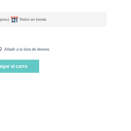
press
Retiro en tienda
Añadir a la lista de deseos
Avellana Keto, Sin Azúcar Añadida, 90 g, Tremus cantidad
egar al carro