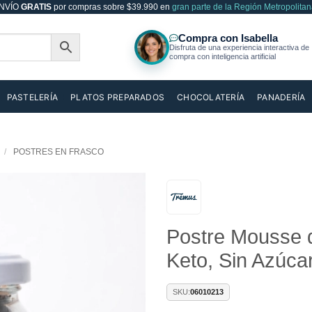
NVÍO
GRATIS
por compras sobre $39.990 en
gran parte de la Región Metropolitan
PASTELERÍA
PLATOS PREPARADOS
CHOCOLATERÍA
PANADERÍA
/
POSTRES EN FRASCO
Añadir
Postre Mousse d
a la
lista de
Keto, Sin Azúca
deseos
SKU:
06010213