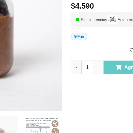
$
4.590
Sin existencias
Envío ex
Frío
Postre Mousse de Chocolate y 
Agr