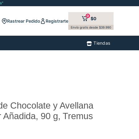
a*
0
$0
Rastrear Pedido
Registrarte
Envío gratis desde $39.990
Tiendas
e Chocolate y Avellana
r Añadida, 90 g, Tremus