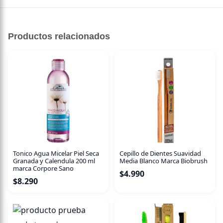
Pack de 2 Unidades de Profiteroles de Vainilla y Crema de
Manjar.
Productos relacionados
Masa Choux rellena de crema pastelera de vainilla y
crema de manjar de elaboración propia.
Sin azúcar, endulzado con alulosa.
Contiene trigo.
Pastelería artesanal.
Tonico Agua Micelar Piel Seca
Cepillo de Dientes Suavidad
Granada y Calendula 200 ml
Media Blanco Marca Biobrush
marca Corpore Sano
$
4.990
$
8.290