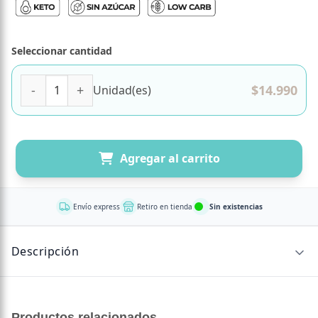
Seleccionar cantidad
(D) Pan de Pascua, Sin Azúcar, Keto, Marca Tremus cantid
$
14.990
Unidad(es)
Agregar al carrito
Envío express
Retiro en tienda
Sin existencias
Descripción
Celebra esta temporada con un Pan de Pascua keto que
reúne tradición y sabor
Productos relacionados