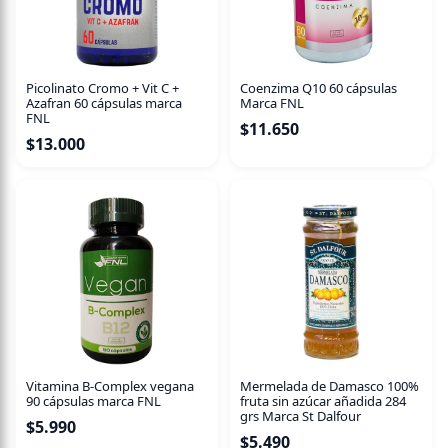
Contenido neto: 300 gramos.
Lleva tu nutrición a otro nivel con esta proteína saludable
y deliciosa. ¡Incorpora Lean Active a tu rutina diaria!
Picolinato Cromo + Vit C +
Coenzima Q10 60 cápsulas
Azafran 60 cápsulas marca
Marca FNL
FNL
$
11.650
$
13.000
Vitamina B-Complex vegana
Mermelada de Damasco 100%
90 cápsulas marca FNL
fruta sin azúcar añadida 284
grs Marca St Dalfour
$
5.990
$
5.490