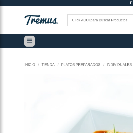
E
Saltar
al
contenido
INICIO
/
TIENDA
/
PLATOS PREPARADOS
/
INDIVIDUALES