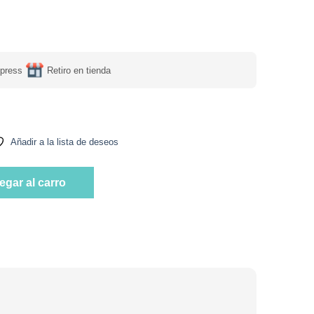
press
Retiro en tienda
Añadir a la lista de deseos
a y Aceitunas con Salsa Pomodoro, Vegetariano, 310 g, Tremus ca
egar al carro