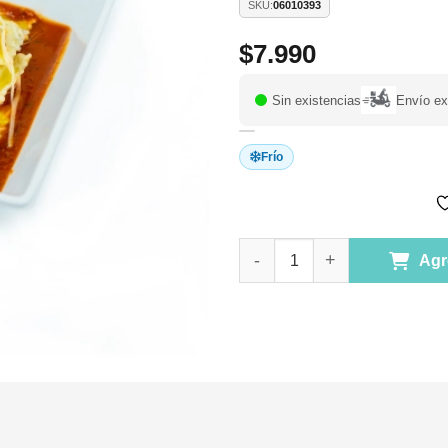
SKU:
06010393
$
7.990
Sin existencias
Envío ex
Frío
(D) Raviolis de Queso de Cabr
Agr