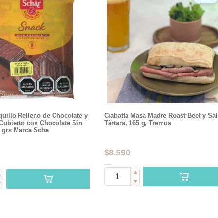
uillo Relleno de Chocolate y
Ciabatta Masa Madre Roast Beef y Sa
Cubierto con Chocolate Sin
Tártara, 165 g, Tremus
5 grs Marca Scha
$
8.590
▲
▲
▼
▼