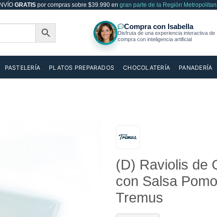
NVÍO
GRATIS
por compras sobre $39.990 en
gran parte de la Región Metropolitan
PASTELERÍA
PLATOS PREPARADOS
CHOCOLATERÍA
PANADERÍA
Añadir
(D) Raviolis de
a la
lista de
con Salsa Pomod
deseos
Tremus