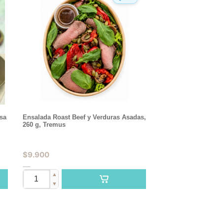
lsa
Ensalada Roast Beef y Verduras Asadas,
260 g, Tremus
$
9.900
▲
▼