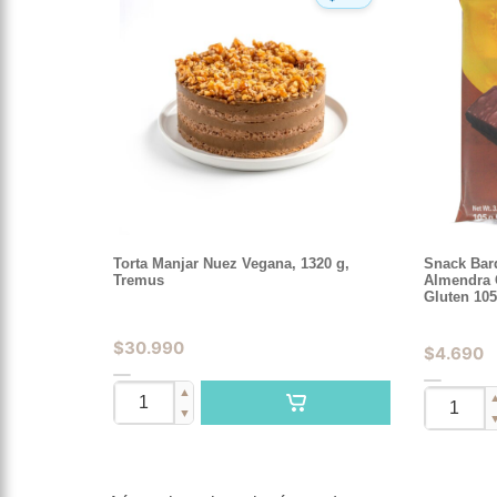
Torta Manjar Nuez Vegana, 1320 g,
Snack Barq
Tremus
Almendra 
Gluten 10
$
30.990
$
4.690
▲
▼