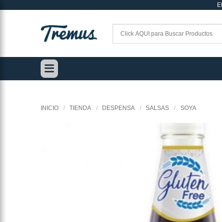
E
Saltar
al
contenido
INICIO
/
TIENDA
/
DESPENSA
/
SALSAS
/
SOYA