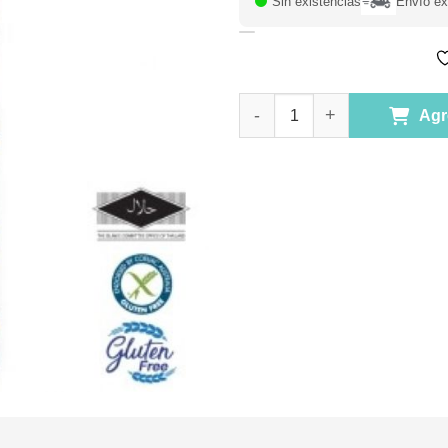
Sin existencias
Envío ex
Salsa de Ostras Natural Sin G
Agr