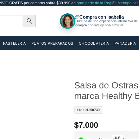
NVÍO
GRATIS
por compras sobre $39.990 en
gran parte de la Región Metropolitan
PASTELERÍA
PLATOS PREPARADOS
CHOCOLATERÍA
PANADERÍA
Salsa de Ostras
marca Healthy 
Añadir
a la
lista de
SKU:
01250739
deseos
$
7.000