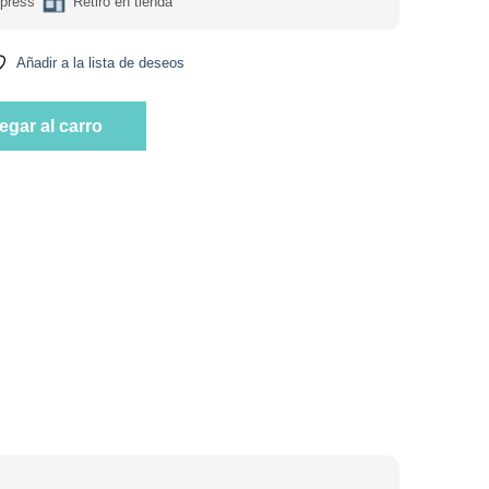
press
Retiro en tienda
Añadir a la lista de deseos
luten 815 grs marca Healthy Boy Brand cantidad
egar al carro