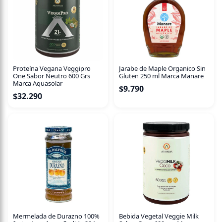
100% artesanal, sin conservantes ni preservantes.
Prueba esta exquisita opción que te encantará en
cualquier momento del día.
Proteína Vegana Veggipro
Jarabe de Maple Organico Sin
One Sabor Neutro 600 Grs
Gluten 250 ml Marca Manare
Marca Aquasolar
$
9.790
$
32.290
Mermelada de Durazno 100%
Bebida Vegetal Veggie Milk