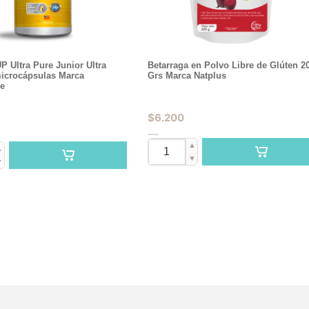
 Ultra Pure Junior Ultra
Betarraga en Polvo Libre de Glúten 2
icrocápsulas Marca
Grs Marca Natplus
e
$
6.200
▲
▲
▼
▼