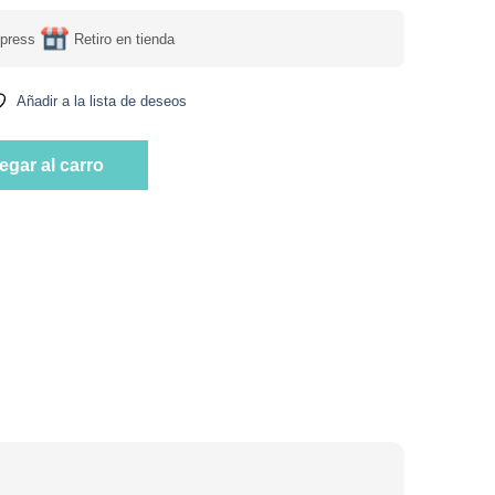
press
Retiro en tienda
Añadir a la lista de deseos
n sin TACC Jamon Serrano 80 gr Marca Deluxe & Bla Bla cantidad
egar al carro