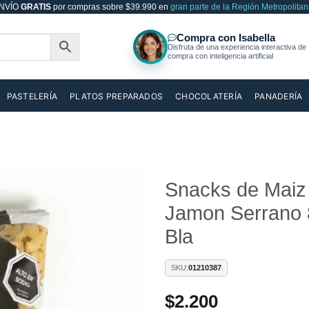
NVÍO
GRATIS
por compras sobre $39.990 en
gran parte de la Región Metropolitan
PASTELERÍA
PLATOS PREPARADOS
CHOCOLATERÍA
PANADERÍA
Snacks de Maiz 
Jamon Serrano 
Añadir
a la
Bla
lista de
deseos
SKU:
01210387
$
2.200