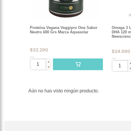
Proteína Vegana Veggipro One Sabor
Omega 3 UP
Neutro 600 Grs Marca Aquasolar
DHA 120 m
Newscienc
$
32.290
$
24.990
▲
▼
Aún no has visto ningún producto.