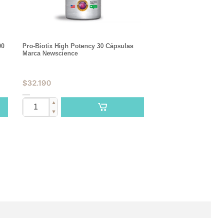
00
Pro-Biotix High Potency 30 Cápsulas
Marca Newscience
$
32.190
▲
▼