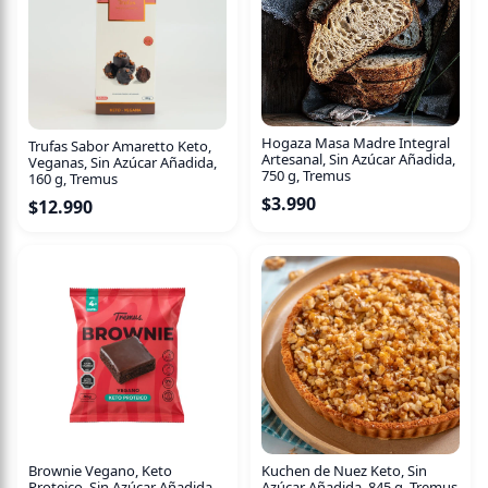
Todo descansa sobre una base de masa sablée de cacao,
crujiente y con un intenso aroma a chocolate que aporta
contraste y profundidad a cada capa.
Perfecto para cerrar una comida especial, acompañar un
Hogaza Masa Madre Integral
Trufas Sabor Amaretto Keto,
café o simplemente regalarse un momento dulce de esos
Artesanal, Sin Azúcar Añadida,
Veganas, Sin Azúcar Añadida,
750 g, Tremus
que reconfortan el alma.
160 g, Tremus
$
3.990
$
12.990
Brownie Vegano, Keto
Kuchen de Nuez Keto, Sin
Proteico, Sin Azúcar Añadida,
Azúcar Añadida, 845 g, Tremus