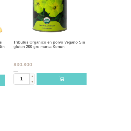
s
Tribulus Organico en polvo Vegano Sin
Sin
gluten 200 grs marca Konun
$
30.800
▲
▼