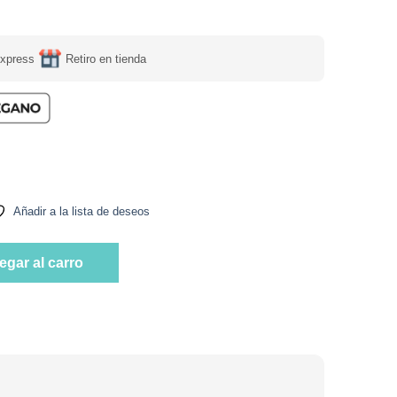
express
Retiro en tienda
. Sabor Bluebeet 300 ml Marca Berrysur cantidad
Añadir a la lista de deseos
. Sabor Bluebeet 300 ml Marca Berrysur cantidad
egar al carro