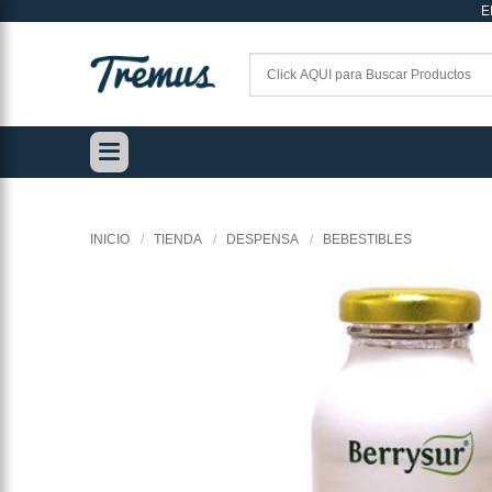
E
Saltar
al
contenido
INICIO
/
TIENDA
/
DESPENSA
/
BEBESTIBLES