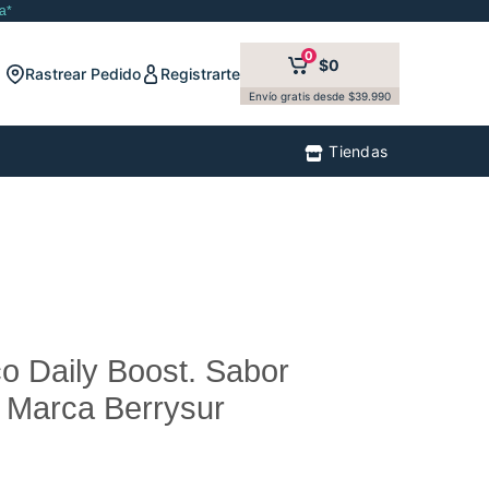
a*
0
$0
Rastrear Pedido
Registrarte
Envío gratis desde $39.990
Tiendas
co Daily Boost. Sabor
 Marca Berrysur