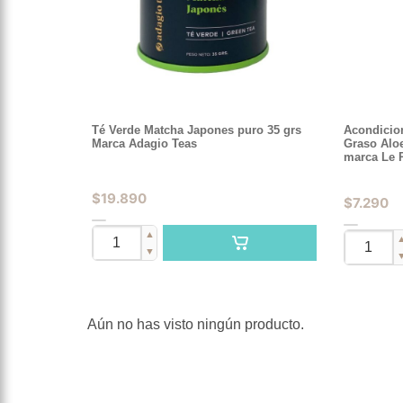
Té Verde Matcha Japones puro 35 grs
Acondicio
Marca Adagio Teas
Graso Aloe
marca Le P
$
19.890
$
7.290
▲
▼
Aún no has visto ningún producto.