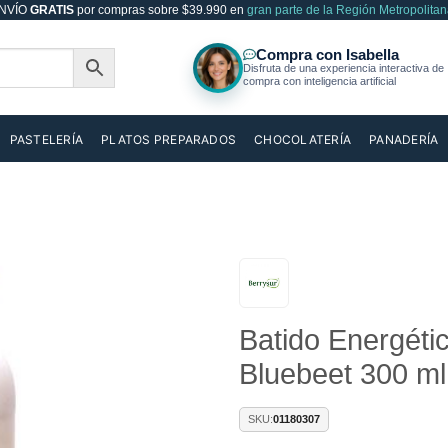
NVÍO
GRATIS
por compras sobre $39.990 en
gran parte de la Región Metropolitan
PASTELERÍA
PLATOS PREPARADOS
CHOCOLATERÍA
PANADERÍA
Añadir
Batido Energéti
a la
lista de
Bluebeet 300 ml
deseos
SKU:
01180307