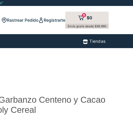
a*
0
$0
Rastrear Pedido
Registrarte
Envío gratis desde $39.990
Tiendas
 Garbanzo Centeno y Cacao
ly Cereal