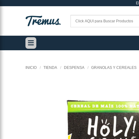
E
Saltar
al
contenido
INICIO
/
TIENDA
/
DESPENSA
/
GRANOLAS Y CEREALES