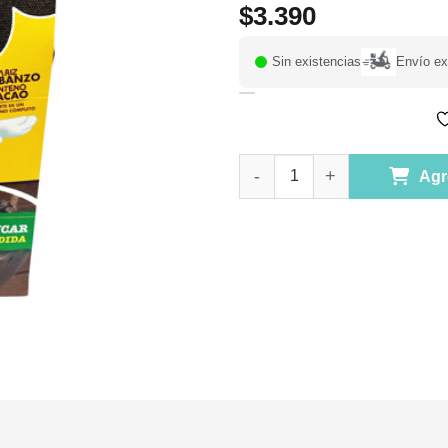
$
3.390
Sin existencias
Envío ex
Cereal de Maíz Garbanzo Cente
Agr