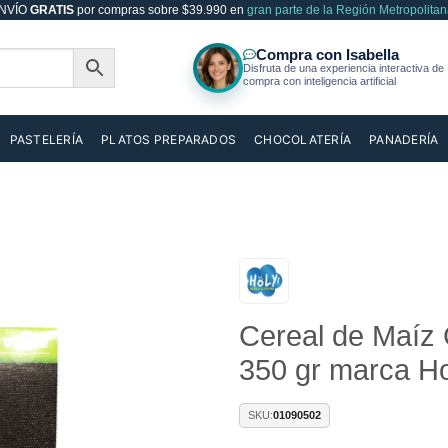
NVÍO
GRATIS
por compras sobre $39.990 en
gran parte de la Región Metropolitan
PASTELERÍA
PLATOS PREPARADOS
CHOCOLATERÍA
PANADERÍA
Añadir
Cereal de Maíz
a la
lista de
350 gr marca Ho
deseos
SKU:
01090502