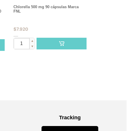
Chlorella 500 mg 90 cápsulas Marca
0
FNL
$
7.920
▲
▼
Tracking