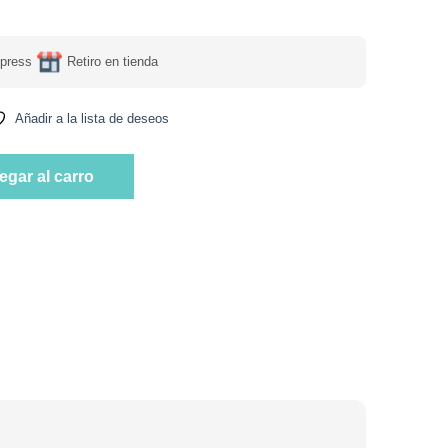
press
Retiro en tienda
Añadir a la lista de deseos
no y Cacao 350 gr marca Holy Cereal cantidad
egar al carro