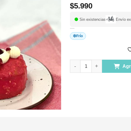
$
5.990
Sin existencias
Envío ex
Frío
(D) Delicia de Berries. sin Azú
Agr