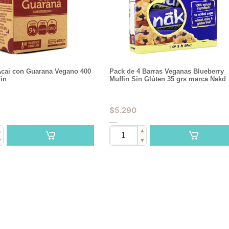
Acai con Guarana Vegano 400
Pack de 4 Barras Veganas Blueberry
Fín
Muffin Sin Glúten 35 grs marca Nakd
$
5.290
▲
▲
▼
▼