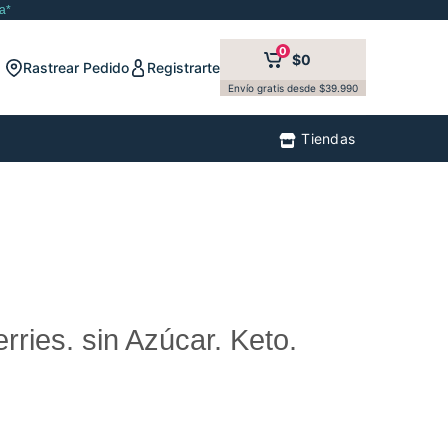
a*
0
$0
Rastrear Pedido
Registrarte
Envío gratis desde $39.990
Tiendas
erries. sin Azúcar. Keto.