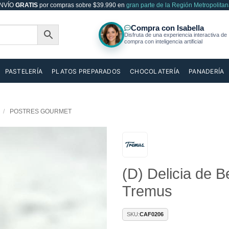
NVÍO
GRATIS
por compras sobre $39.990 en
gran parte de la Región Metropolitan
PASTELERÍA
PLATOS PREPARADOS
CHOCOLATERÍA
PANADERÍA
/
POSTRES GOURMET
Añadir
(D) Delicia de B
a la
lista de
Tremus
deseos
SKU:
CAF0206