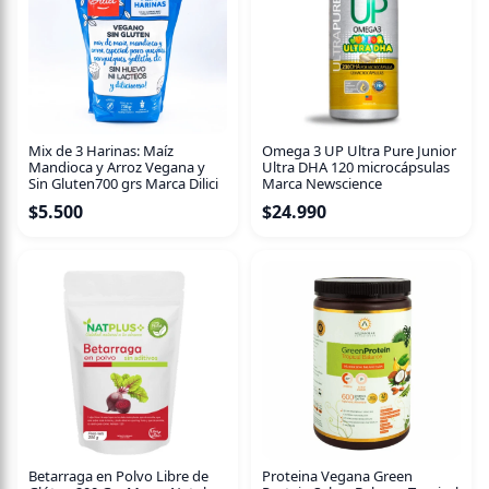
de los paisajes naturales de la Patagonia.
Libres de gluten, azúcar y aptas para veganos, son ideales
para disfrutar sin preocupaciones.
Mix de 3 Harinas: Maíz
Omega 3 UP Ultra Pure Junior
Mandioca y Arroz Vegana y
Ultra DHA 120 microcápsulas
Sin Gluten700 grs Marca Dilici
Marca Newscience
$
5.500
$
24.990
Betarraga en Polvo Libre de
Proteina Vegana Green