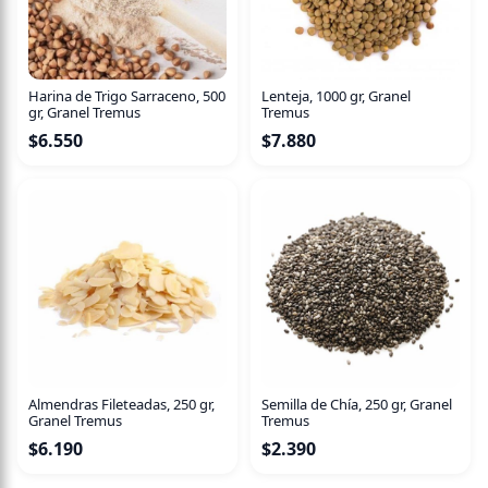
Especificaciones del Producto
Modo de uso
Lenteja, 1000 gr, Granel
Harina de Trigo Sarraceno, 500
Echar la cantidad recomendada de té en el infusor, tapar.
Tremus
gr, Granel Tremus
En una taza poner agua a la temperatura indicada y
$
7.880
$
6.550
esperar el tiempo recomendado. Retirar el infusor y
disfrutar.
Almendras Fileteadas, 250 gr,
Semilla de Chía, 250 gr, Granel
Granel Tremus
Tremus
$
6.190
$
2.390