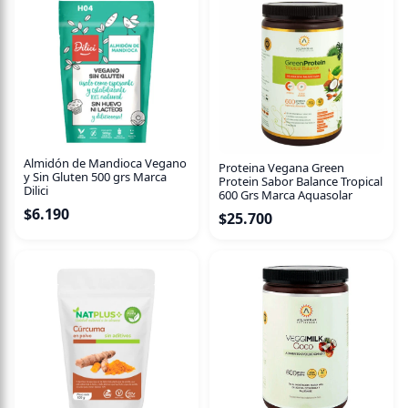
momento del día gracias a sus excelentes propiedades
energizantes y antioxidantes. Desde el primer sorbo te
sentirás cargad@ de energía gracias al efecto refrescante
de nuestras latas de té.¡No te quedes sin nuestras latas de
Té Negro Buen Camino Drinks y obtén el mejor sabor del
té negro en cada sorbo!
Almidón de Mandioca Vegano
Proteina Vegana Green
y Sin Gluten 500 grs Marca
Protein Sabor Balance Tropical
Dilici
600 Grs Marca Aquasolar
$
6.190
$
25.700