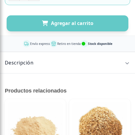
Agregar al carrito
Envío express
Retiro en tienda
Stock disponible
Descripción
Semilla de Maravilla Pelada, 250 gr, Granel Tremus es un
producto natural con excelentes propiedades
Productos relacionados
nutricionales.
Rica en ácidos grasos esenciales, fibra y minerales.