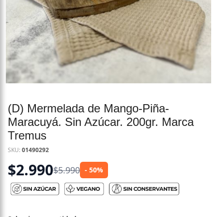
(D) Mermelada de Mango-Piña-
Maracuyá. Sin Azúcar. 200gr. Marca
Tremus
SKU:
01490292
$
2.990
$
5.990
- 50%