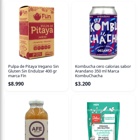
azúcar, endulzada con Alulosa
Bizcocho de Vainilla, con crema de chocolate Blanco y Gel
de Mango con Maracuyá
Un sabor que te encantará, ideal para la hora del té, o
como postre.
Pulpa de Pitaya Vegano Sin
Kombucha cero calorias sabor
Gluten Sin Endulzar 400 gr
Arandano 350 ml Marca
marca Fín
KombuChacha
$
8.990
$
3.200