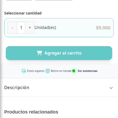
Seleccionar cantidad
Pack Mini Torta Mango Maracuyá. Chocolate Blanco. Sin A
$
9.900
Unidad(es)
Agregar al carrito
Envío express
Retiro en tienda
Sin existencias
Descripción
Pack 2 unidades de
Productos relacionados
Mini Torta, estilo Naked, de elaboración artesanal y sin