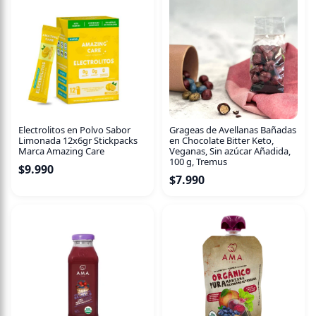
Elaborada a partir de agua purificada y gasificada, flor de
jamaica, azúcar y miel.
Libre de sellos, colorantes y conservantes artificiales.
* Mantener refrigerada.
Electrolitos en Polvo Sabor
Grageas de Avellanas Bañadas
Limonada 12x6gr Stickpacks
en Chocolate Bitter Keto,
Marca Amazing Care
Veganas, Sin azúcar Añadida,
100 g, Tremus
$
9.990
$
7.990