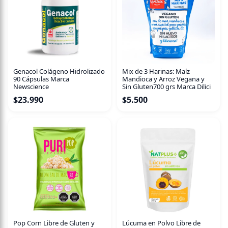
Ayudan con los dolores de la dentición. No tienen,
preservantes, GMO, colorantes ni sabores artificiales.
Genacol Colágeno Hidrolizado
Mix de 3 Harinas: Maíz
90 Cápsulas Marca
Mandioca y Arroz Vegana y
Newscience
Sin Gluten700 grs Marca Dilici
$
23.990
$
5.500
Pop Corn Libre de Gluten y
Lúcuma en Polvo Libre de