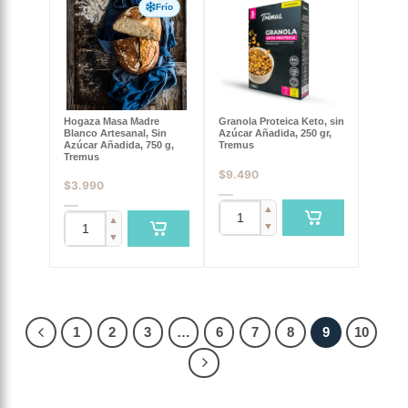
Frío
Granola Proteica Keto, sin
Hogaza Masa Madre
Azúcar Añadida, 250 gr,
Blanco Artesanal, Sin
Tremus
Azúcar Añadida, 750 g,
Tremus
$
9.490
$
3.990
▲
▲
▼
▼
1
2
3
…
6
7
8
9
10