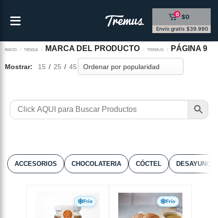
Saltar
0
$0
al
contenido
Envío gratis $39.990
MARCA DEL PRODUCTO
PÁGINA 9
INICIO
/
TIENDA
/
/
TREMUS
/
Mostrar:
15
/
25
/
45
ACCESORIOS
CHOCOLATERIA
CÓCTEL
DESAYUNOS 
Frío
Frío