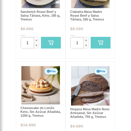
Sandwich Roast Beef y
Ciabatta Masa Madre
Salsa Tártara, Keto, 185 g,
Roast Beef y Salsa
Tremus
Tártara, 165 g, Tremus
$
8.690
$
8.590
▲
▲
▼
▼
Frío
Frío
Cheesecake de Limón
Hogaza Masa Madre Nuez
Keto, Sin Azúcar Añadida,
Artesanal, Sin Azúcar
1250 g, Tremus
Añadida, 750 g, Tremus
$
34.990
$
4.690