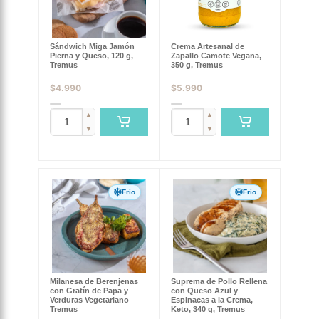
Sándwich Miga Jamón
Crema Artesanal de
Pierna y Queso, 120 g,
Zapallo Camote Vegana,
Tremus
350 g, Tremus
$
4.990
$
5.990
▲
▲
▼
▼
Frío
Frío
Milanesa de Berenjenas
Suprema de Pollo Rellena
con Gratín de Papa y
con Queso Azul y
Verduras Vegetariano
Espinacas a la Crema,
Tremus
Keto, 340 g, Tremus