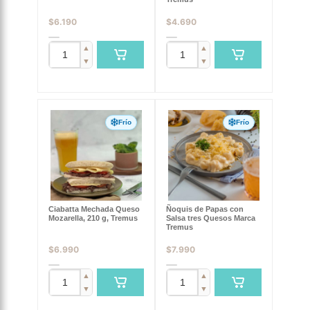
$
6.190
$
4.690
▲
▲
▼
▼
Frío
Frío
Ciabatta Mechada Queso
Ñoquis de Papas con
Mozarella, 210 g, Tremus
Salsa tres Quesos Marca
Tremus
$
6.990
$
7.990
▲
▲
▼
▼