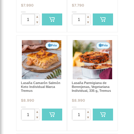
$
7.990
$
7.790
▲
▲
▼
▼
Frío
Frío
Lasaña Camarón Salmón
Lasaña Parmigiana de
Keto Individual Marca
Berenjenas, Vegetariana
Tremus
Individual, 335 g, Tremus
$
8.990
$
8.990
▲
▲
▼
▼