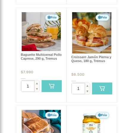
Frío
Frío
Baguette Multicereal Pollo
Croissant Jamón Pierna y
Caprese, 290 g, Tremus
Queso, 180 g, Tremus
$
7.990
$
6.500
▲
▲
▼
▼
Frío
Frío