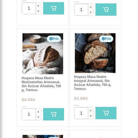
▲
▲
▼
▼
Frío
Frío
Hogaza Masa Madre
Hogaza Masa Madre
Integral Artesanal, Sin
Multisemillas Artesanal,
Azúcar Añadida, 750 g,
Sin Azúcar Añadida, 750
Tremus
g, Tremus
$
3.990
$
4.590
▲
▲
▼
▼