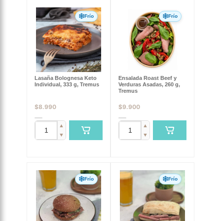
Frío
Frío
Lasaña Bolognesa Keto
Ensalada Roast Beef y
Individual, 333 g, Tremus
Verduras Asadas, 260 g,
Tremus
$
8.990
$
9.900
▲
▲
▼
▼
Frío
Frío