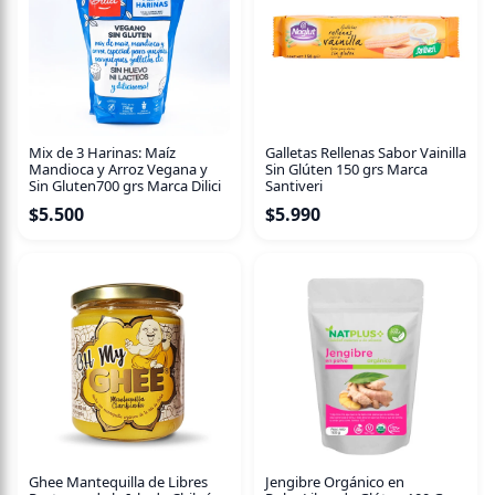
se densifique trabando la boquilla del spray.
Importante recordar que, nuestro producto NO es un
aceite macerado (Donde al aceite se le introduce algún
vegetal por un tiempo prolongado, para que este tome un
dejo de olor y sabor, nuestro producto es un extractos
vegetales).
Mix de 3 Harinas: Maíz
Galletas Rellenas Sabor Vainilla
Mandioca y Arroz Vegana y
Sin Glúten 150 grs Marca
Nuestra línea es vegana, sin gluten, sin OGM, Keto.
Sin Gluten700 grs Marca Dilici
Santiveri
$
5.500
$
5.990
No contiene saborizantes conservantes ni colorantes.
Los 40ml alcanzan para 133 spray.
Ghee Mantequilla de Libres
Jengibre Orgánico en