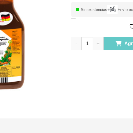
Sin existencias
Envío ex
Floradix Magnesio 250 ml mar
Agr