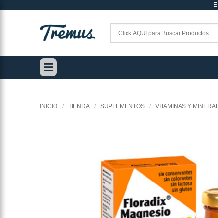
E
Saltar
al
contenido
INICIO
/
TIENDA
/
SUPLEMENTOS
/
VITAMINAS Y MINERA