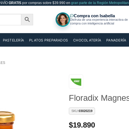
NVÍO
GRATIS
por compras sobre $39.990 en
gran parte de la Región Metropolitan
PASTELERÍA
PLATOS PREPARADOS
CHOCOLATERÍA
PANADERÍA
LES
Añadir
Floradix Magnes
a la
lista de
deseos
SKU:
03020219
$
19.890