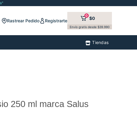
a*
0
$0
Rastrear Pedido
Registrarte
Envío gratis desde $39.990
Tiendas
io 250 ml marca Salus