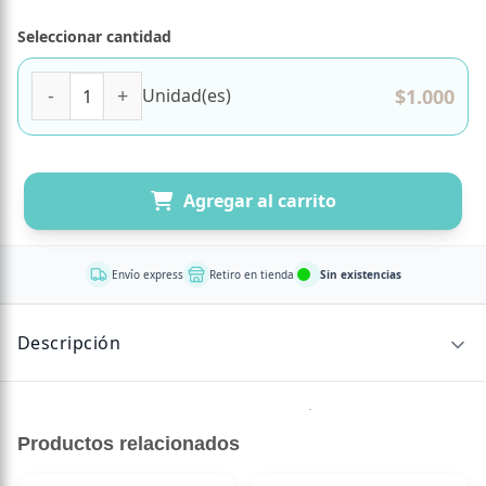
Seleccionar cantidad
Galletas Cacao Naranja Sin gluten sin azucar añadida 30 g
$
1.000
Unidad(es)
Agregar al carrito
Envío express
Retiro en tienda
Sin existencias
Descripción
Comer igual de rico y sin sellos no será un impedimento.
Sabor y textura es el de una galleta común, pero muy
Productos relacionados
distinta en sus ingredientes, ¡usamos alimentos que te
nutren!