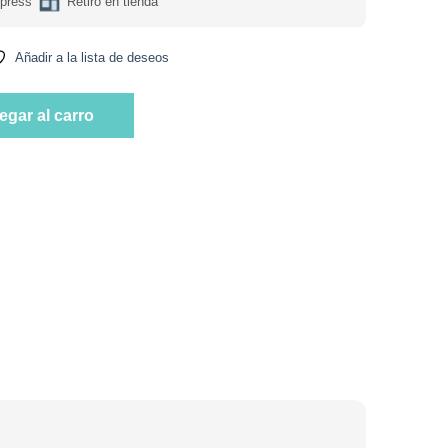
press
Retiro en tienda
Añadir a la lista de deseos
ten sin azucar añadida 30 grs Marca Eat Clever cantidad
egar al carro