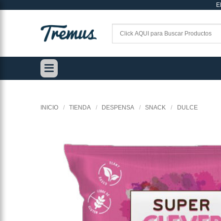
E
Saltar
al
contenido
INICIO
/
TIENDA
/
DESPENSA
/
SNACK
/
DULCE