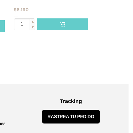
$
6.190
▲
▼
Tracking
RASTREA TU PEDIDO
nes