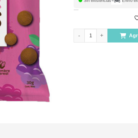
Sin existencias
Envío ex
Galletas Cacao Berries Sin glu
Agr