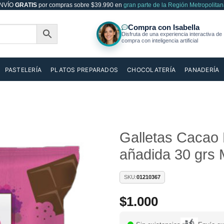
NVÍO
GRATIS
por compras sobre $39.990 en
gran parte de la Región Metropolitan
PASTELERÍA
PLATOS PREPARADOS
CHOCOLATERÍA
PANADERÍA
Galletas Cacao B
añadida 30 grs 
Añadir
a la
lista de
SKU:
01210367
deseos
$
1.000