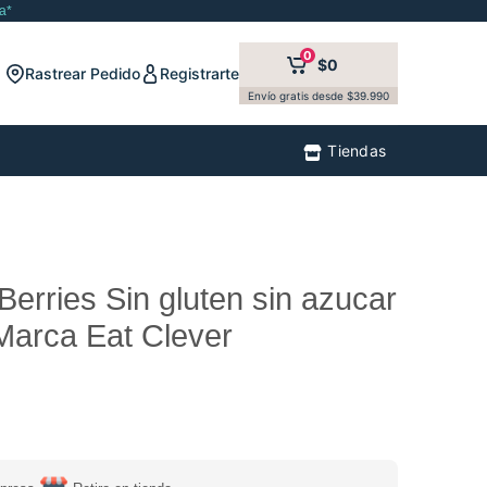
a*
0
$0
Rastrear Pedido
Registrarte
Envío gratis desde $39.990
Tiendas
erries Sin gluten sin azucar
Marca Eat Clever