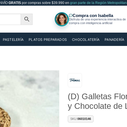
NVÍO
GRATIS
por compras sobre $39.990 en
gran parte de la Región Metropolitan
PASTELERÍA
PLATOS PREPARADOS
CHOCOLATERÍA
PANADERÍA
Añadir
(D) Galletas Fl
a la
lista de
y Chocolate de 
deseos
SKU:
06010146