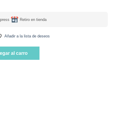
press
Retiro en tienda
Añadir a la lista de deseos
Azúcar, Sésamo y Chocolate de Leche, 8 un, Marca Tremus cantidad
egar al carro