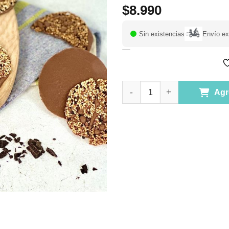
$
8.990
Sin existencias
Envío ex
(D) Galletas Florentinas sin 
Agr