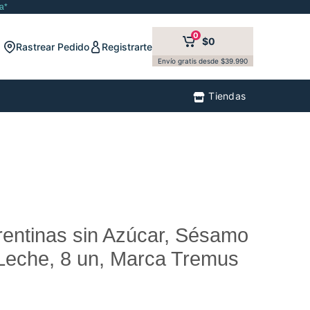
a*
0
$0
Rastrear Pedido
Registrarte
Envío gratis desde $39.990
Tiendas
orentinas sin Azúcar, Sésamo
Leche, 8 un, Marca Tremus