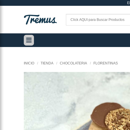
E
Saltar
al
contenido
INICIO
/
TIENDA
/
CHOCOLATERIA
/
FLORENTINAS