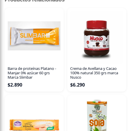
330 ml
Kombucha pura, sólo el té fermentado, sin agregar
sabores extra. Utilizamos Té Negro Ceylán + Té Verde tipo
Perla.
Barra de proteínas Platano -
Crema de Avellana y Cacao
Manjar 0% azúcar 60 grs
100% natural 350 grs marca
Marca Slimbar
Nusco
$
2.890
$
6.290