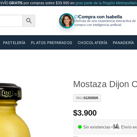
NVÍO
GRATIS
por compras sobre $39.990 en
gran parte de la Región Metropolitan
PASTELERÍA
PLATOS PREPARADOS
CHOCOLATERÍA
PANADERÍA
Mostaza Dijon O
Añadir
SKU:
01250505
a la
lista de
$
3.900
deseos
Sin existencias
Envío ex