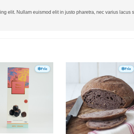
g elit. Nullam euismod elit in justo pharetra, nec varius lacus sa
Frío
Frío