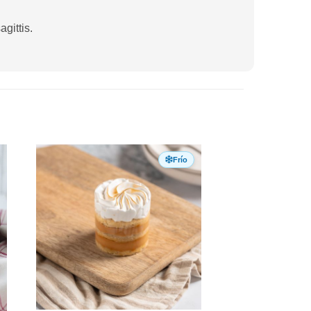
gittis.
Frío