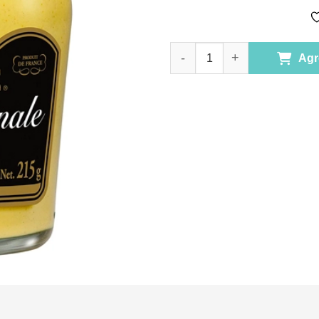
Mostaza Dijon Original 200 ml 
Agr