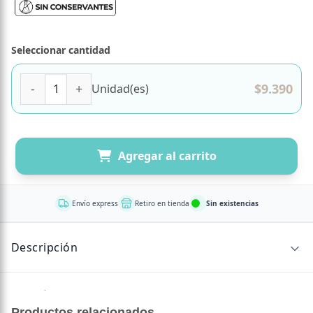
Seleccionar cantidad
Salmón Finas Hierbas con Cous Cous Atomatado, Marca T
$
9.390
Unidad(es)
Agregar al carrito
Envío express
Retiro en tienda
Sin existencias
Descripción
Salmón a la plancha con salsa de finas hierbas elaborada
en base a crema.
Productos relacionados