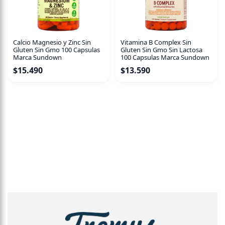
Al Microondas:
1.-Retirar la huincha de papel y pinchar el Film plástico
Calcio Magnesio y Zinc Sin
Vitamina B Complex Sin
con un tenedor (3-4 veces)
Gluten Sin Gmo 100 Capsulas
Gluten Sin Gmo Sin Lactosa
Marca Sundown
100 Capsulas Marca Sundown
2.-Calentar en microondas por 1 minuto a máxima
$
15.490
$
13.590
potencia (1000 watts)
3.-Reposar por 1 minuto
4.-Retirar Film y ya puedes disfrutar de tu plato.