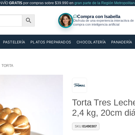
NVÍO
GRATIS
por compras sobre $39.990 en
gran parte de la Región Metropolitan
PASTELERÍA
PLATOS PREPARADOS
CHOCOLATERÍA
PANADERÍA
TORTA
Añadir
Torta Tres Leche
a la
lista de
2,4 kg, 20cm d
deseos
SKU:
01490307