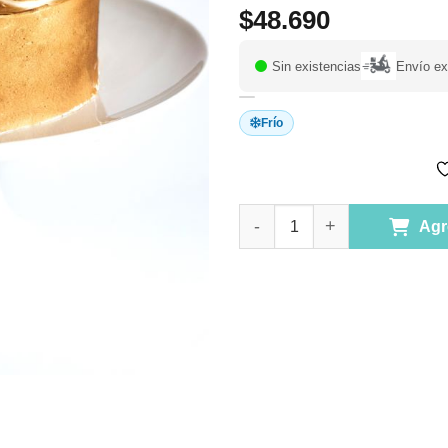
$
48.690
Sin existencias
Envío ex
Frío
Torta Tres Leches, sin Gluten 
Agr