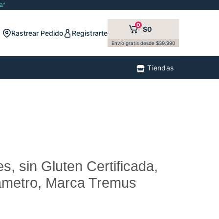
a*
0
$0
Rastrear Pedido
Registrarte
Envío gratis desde $39.990
Tiendas
s, sin Gluten Certificada,
iámetro, Marca Tremus