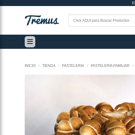
E
Saltar
al
contenido
INICIO
/
TIENDA
/
PASTELERIA
/
PASTELERIA FAMILIAR
/