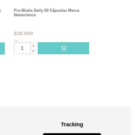
Pro-Biotix Daily 60 Cápsulas Marca
%
Newscience
$
28.990
▲
▼
Tracking