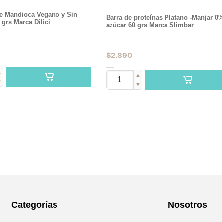
e Mandioca Vegano y Sin
Barra de proteínas Platano -Manjar 0
 grs Marca Dilici
azúcar 60 grs Marca Slimbar
$
2.890
▲
▲
▼
▼
Categorías
Nosotros