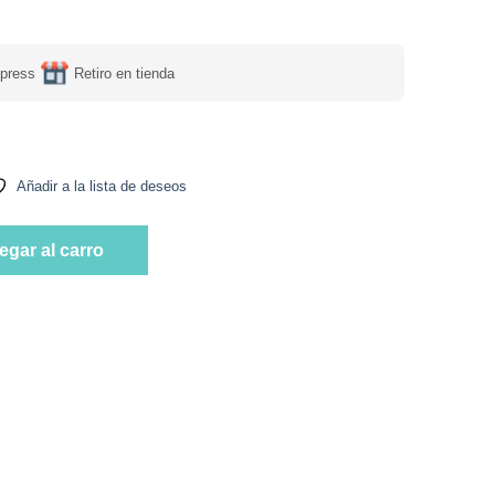
press
Retiro en tienda
Añadir a la lista de deseos
Certificada, 2,4 kg, 20cm diámetro, Marca Tremus cantidad
egar al carro