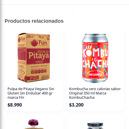
Esponjoso y fresco queque de limón , relleno de crema de
frambuesa y chocolate blanco , bañado de crocante de
Productos relacionados
chocolate blanco y Almendras tostadas
Sin Azúcar, endulzado con Alulosa
Gourmet, de elaboración artesanal
Pulpa de Pitaya Vegano Sin
Kombucha cero calorias sabor
Gluten Sin Endulzar 400 gr
Original 350 ml Marca
marca Fín
KombuChacha
$
8.990
$
3.200