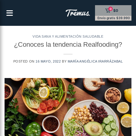
Saltar
0
$0
al
contenido
Envío gratis $39.990
VIDA SANA Y ALIMENTACIÓN SALUDABLE
¿Conoces la tendencia Realfooding?
POSTED ON
16 MAYO, 2022
BY
MARÍA ANGÉLICA IRARRÁZABAL