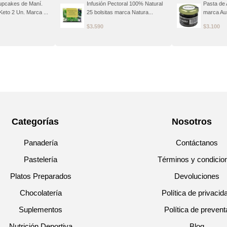
upcakes de Maní.
Infusión Pectoral 100% Natural
Pasta de 
Keto 2 Un. Marca ...
25 bolsitas marca Natura...
marca Aus
$
3.590
$
3.100
Categorías
Nosotros
Panadería
Contáctanos
Pastelería
Términos y condicio
Platos Preparados
Devoluciones
Chocolatería
Política de privacid
Suplementos
Política de prevent
Nutrición Deportiva
Blog