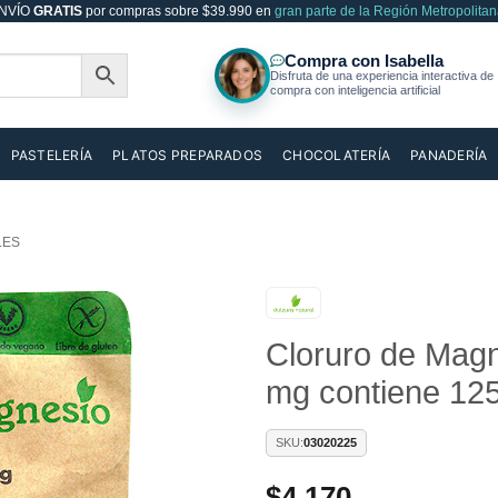
NVÍO
GRATIS
por compras sobre $39.990 en
gran parte de la Región Metropolitan
PASTELERÍA
PLATOS PREPARADOS
CHOCOLATERÍA
PANADERÍA
LES
Cloruro de Magn
Añadir
a la
mg contiene 125
lista de
deseos
SKU:
03020225
$
4.170