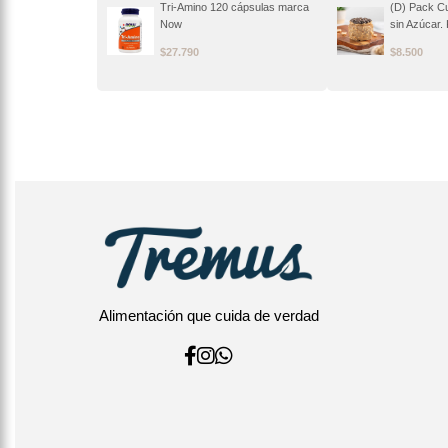
Tri-Amino 120 cápsulas marca
(D) Pack C
Now
sin Azúcar. 
$
27.790
$
8.500
Alimentación que cuida de verdad