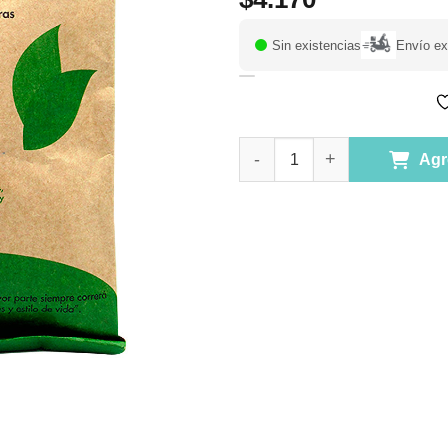
Sin existencias
Envío ex
Cloruro de Magnesio 120 porio
Agr