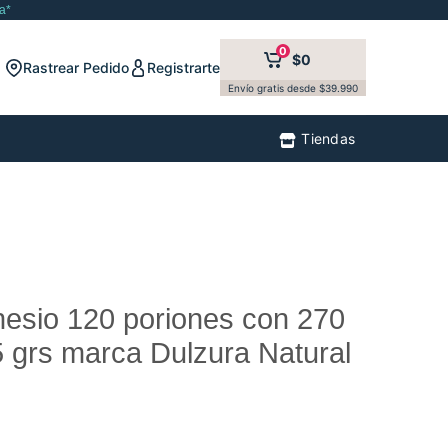
a*
0
$0
Rastrear Pedido
Registrarte
Envío gratis desde $39.990
Tiendas
esio 120 poriones con 270
 grs marca Dulzura Natural