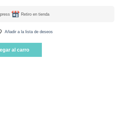
press
Retiro en tienda
Añadir a la lista de deseos
nes con 270 mg contiene 125 grs marca Dulzura Natural cantidad
egar al carro