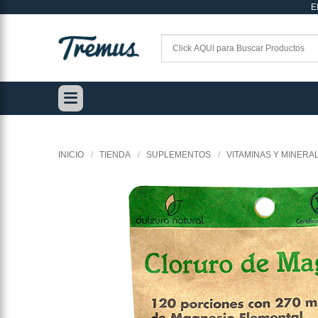
E
Saltar
al
contenido
INICIO
/
TIENDA
/
SUPLEMENTOS
/
VITAMINAS Y MINERA