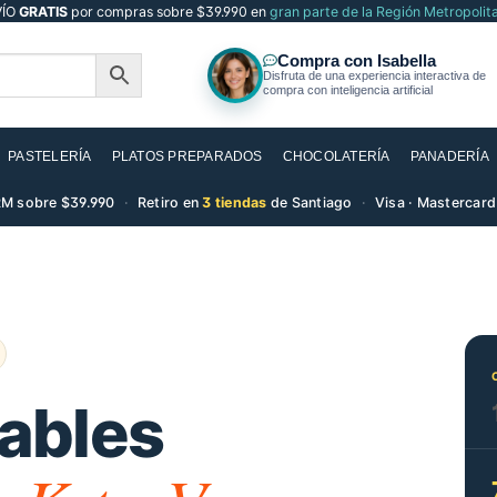
VÍO
GRATIS
por compras sobre $39.990 en
gran parte de la Región Metropolit
PASTELERÍA
PLATOS PREPARADOS
CHOCOLATERÍA
PANADERÍA
M sobre $39.990
·
Retiro en
3 tiendas
de Santiago
·
Visa · Mastercard
dables