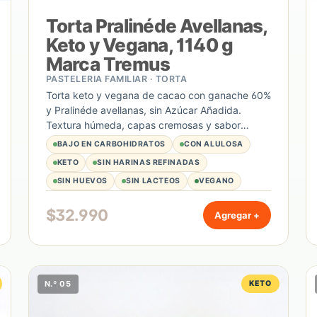
Torta Pralinéde Avellanas,
Keto y Vegana, 1140 g
Marca Tremus
PASTELERIA FAMILIAR · TORTA
Torta keto y vegana de cacao con ganache 60%
y Pralinéde avellanas, sin Azúcar Añadida.
Textura húmeda, capas cremosas y sabor
intenso a chocolate y avellana. Unidad de 1140
BAJO EN CARBOHIDRATOS
CON ALULOSA
g.
KETO
SIN HARINAS REFINADAS
SIN HUEVOS
SIN LACTEOS
VEGANO
$
32.990
Agregar +
N.º 05
KETO