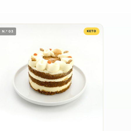
N.º 03
KETO