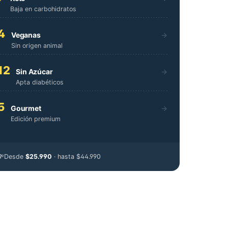
Baja en carbohidratos
4
Veganas
→
Sin origen animal
12
Sin Azúcar
→
Apta diabéticos
5
Gourmet
→
Edición premium
💸
Desde
$25.990
· hasta $44.990