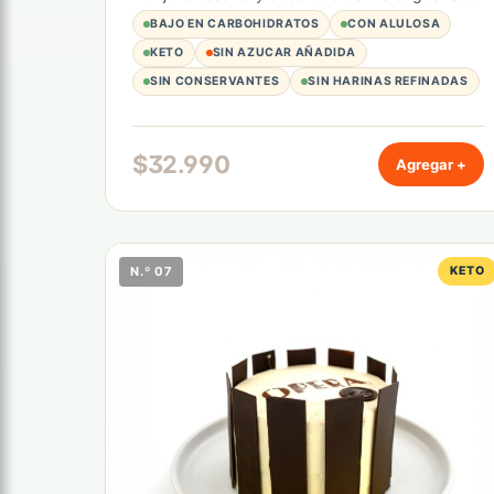
3,5 g de hidratos de carbono por porción.
BAJO EN CARBOHIDRATOS
CON ALULOSA
Unidad de 1200 gr.
KETO
SIN AZUCAR AÑADIDA
SIN CONSERVANTES
SIN HARINAS REFINADAS
$
32.990
Agregar +
N.º 07
KETO