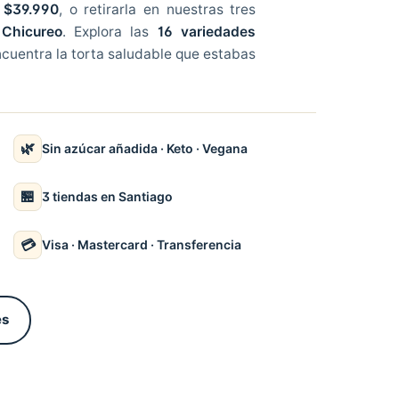
e $39.990
, o retirarla en nuestras tres
Chicureo
. Explora las
16 variedades
encuentra la torta saludable que estabas
🌿
Sin azúcar añadida · Keto · Vegana
🏪
3 tiendas en Santiago
💳
Visa · Mastercard · Transferencia
es