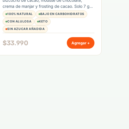
bizcocho de cacao, mousse de chocolate,
crema de manjar y frosting de cacao. Solo 7 g
de hidratos de carbono por porción. Sabor
100% NATURAL
BAJO EN CARBOHIDRATOS
intenso y textura cremosa con el sello Tremus.
CON ALULOSA
KETO
1230 g la unidad.
SIN AZUCAR AÑADIDA
$
33.990
Agregar +