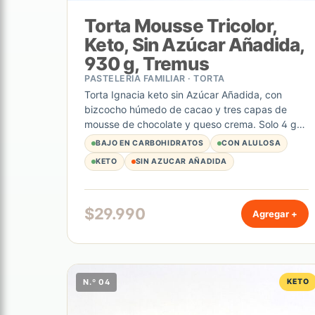
Torta Mousse Tricolor,
Keto, Sin Azúcar Añadida,
930 g, Tremus
PASTELERIA FAMILIAR · TORTA
Torta Ignacia keto sin Azúcar Añadida, con
bizcocho húmedo de cacao y tres capas de
mousse de chocolate y queso crema. Solo 4 g
de hidratos de carbono por porción. Elaboración
BAJO EN CARBOHIDRATOS
CON ALULOSA
artesanal y sabor irresistible. Unidad de 930 g.
KETO
SIN AZUCAR AÑADIDA
$
29.990
Agregar +
N.º 04
KETO