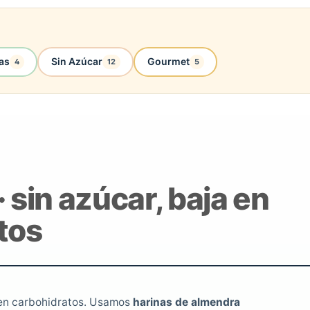
as
Sin Azúcar
Gourmet
4
12
5
· sin azúcar, baja en
tos
a en carbohidratos. Usamos
harinas de almendra