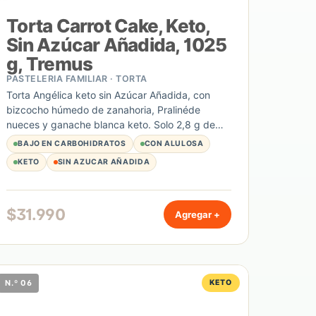
Torta Carrot Cake, Keto,
Sin Azúcar Añadida, 1025
g, Tremus
PASTELERIA FAMILIAR · TORTA
Torta Angélica keto sin Azúcar Añadida, con
bizcocho húmedo de zanahoria, Pralinéde
nueces y ganache blanca keto. Solo 2,8 g de
hidratos de carbono por porción. Unidad de
BAJO EN CARBOHIDRATOS
CON ALULOSA
1025 g.
KETO
SIN AZUCAR AÑADIDA
$
31.990
Agregar +
N.º 06
KETO