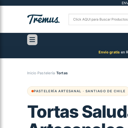
Saltar
EN
al
contenido
Envío gratis
en R
Inicio
›
Pastelería
›
Tortas
PASTELERÍA ARTESANAL · SANTIAGO DE CHILE
Tortas Salu