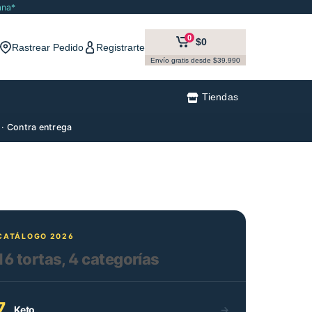
ana*
0
$0
Rastrear Pedido
Registrarte
Envío gratis desde $39.990
Tiendas
 · Contra entrega
CATÁLOGO 2026
16 tortas, 4 categorías
7
Keto
→