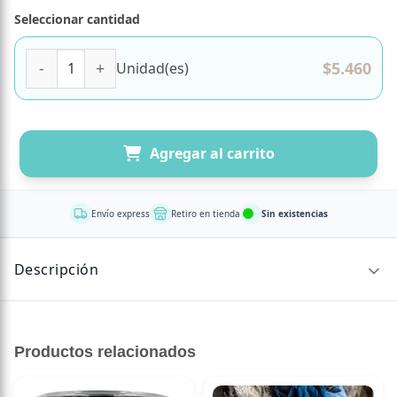
Seleccionar cantidad
Pasta Tricolor Navideña con Tomate y Espinaca 500 gr Mar
$
5.460
Unidad(es)
Agregar al carrito
Envío express
Retiro en tienda
Sin existencias
Descripción
CONTENIDO NETO
Productos relacionados
500 grAmantes de la Cocina Italiana, productos gourmet
de alta calidad, importados directamente para sorprender