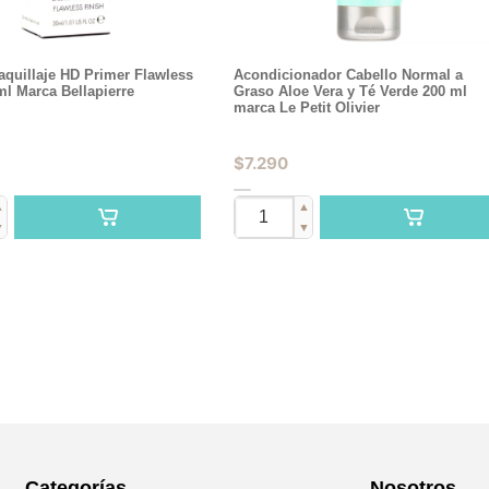
quillaje HD Primer Flawless
Acondicionador Cabello Normal a
ml Marca Bellapierre
Graso Aloe Vera y Té Verde 200 ml
marca Le Petit Olivier
$
7.290
▲
▲
▼
▼
Categorías
Nosotros