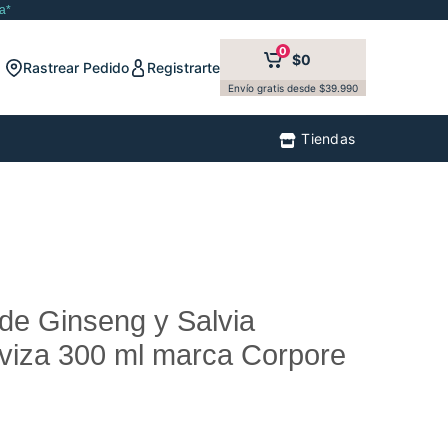
a*
0
$0
Rastrear Pedido
Registrarte
Envío gratis desde $39.990
Tiendas
de Ginseng y Salvia
aviza 300 ml marca Corpore