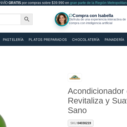
NVÍO
GRATIS
por compras sobre $39.990 en
gran parte de la Región Metropolitan
PASTELERÍA
PLATOS PREPARADOS
CHOCOLATERÍA
PANADERÍA
Acondicionador 
Añadir
a la
Revitaliza y Su
lista de
deseos
Sano
SKU:
04030219