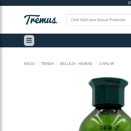
E
Saltar
al
contenido
INICIO
/
TIENDA
/
BELLEZA - HIGIENE
/
CAPILAR